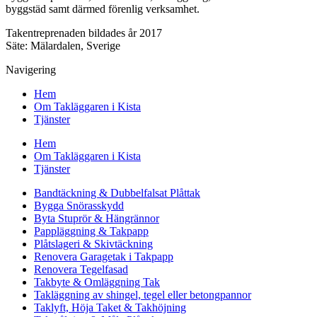
byggstäd samt därmed förenlig verksamhet.
Takentreprenaden bildades år 2017
Säte: Mälardalen, Sverige
Navigering
Hem
Om Takläggaren i Kista
Tjänster
Hem
Om Takläggaren i Kista
Tjänster
Bandtäckning & Dubbelfalsat Plåttak
Bygga Snörasskydd
Byta Stuprör & Hängrännor
Pappläggning & Takpapp
Plåtslageri & Skivtäckning
Renovera Garagetak i Takpapp
Renovera Tegelfasad
Takbyte & Omläggning Tak
Takläggning av shingel, tegel eller betongpannor
Taklyft, Höja Taket & Takhöjning