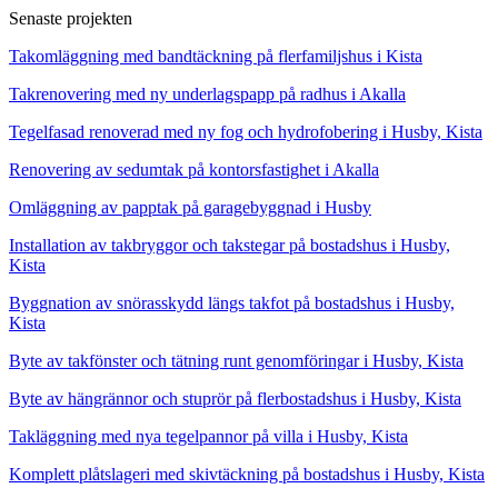
Senaste projekten
Takomläggning med bandtäckning på flerfamiljshus i Kista
Takrenovering med ny underlagspapp på radhus i Akalla
Tegelfasad renoverad med ny fog och hydrofobering i Husby, Kista
Renovering av sedumtak på kontorsfastighet i Akalla
Omläggning av papptak på garagebyggnad i Husby
Installation av takbryggor och takstegar på bostadshus i Husby,
Kista
Byggnation av snörasskydd längs takfot på bostadshus i Husby,
Kista
Byte av takfönster och tätning runt genomföringar i Husby, Kista
Byte av hängrännor och stuprör på flerbostadshus i Husby, Kista
Takläggning med nya tegelpannor på villa i Husby, Kista
Komplett plåtslageri med skivtäckning på bostadshus i Husby, Kista