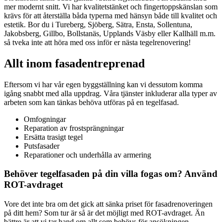
mer modernt snitt. Vi har kvalitetstänket och fingertoppskänslan som
krävs för att återställa båda typerna med hänsyn både till kvalitet och
estetik. Bor du i Tureberg, Sjöberg, Sätra, Ensta, Sollentuna,
Jakobsberg, Gillbo, Bollstanäs, Upplands Väsby eller Kallhäll m.m.
så tveka inte att höra med oss inför er nästa tegelrenovering!
Allt inom fasadentreprenad
Eftersom vi har vår egen byggställning kan vi dessutom komma
igång snabbt med alla uppdrag. Våra tjänster inkluderar alla typer av
arbeten som kan tänkas behöva utföras på en tegelfasad.
Omfogningar
Reparation av frostsprängningar
Ersätta trasigt tegel
Putsfasader
Reparationer och underhålla av armering
Behöver tegelfasaden på din villa fogas om? Använd
ROT-avdraget
Vore det inte bra om det gick att sänka priset för fasadrenoveringen
på ditt hem? Som tur är så är det möjligt med ROT-avdraget. Än
bättre är att vi tar hand om allt som behövs för ansökningen.