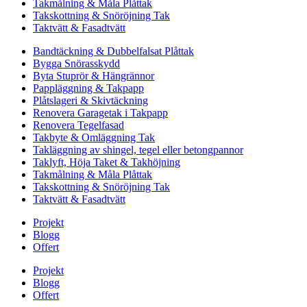
Takmålning & Måla Plåttak
Takskottning & Snöröjning Tak
Taktvätt & Fasadtvätt
Bandtäckning & Dubbelfalsat Plåttak
Bygga Snörasskydd
Byta Stuprör & Hängrännor
Pappläggning & Takpapp
Plåtslageri & Skivtäckning
Renovera Garagetak i Takpapp
Renovera Tegelfasad
Takbyte & Omläggning Tak
Takläggning av shingel, tegel eller betongpannor
Taklyft, Höja Taket & Takhöjning
Takmålning & Måla Plåttak
Takskottning & Snöröjning Tak
Taktvätt & Fasadtvätt
Projekt
Blogg
Offert
Projekt
Blogg
Offert